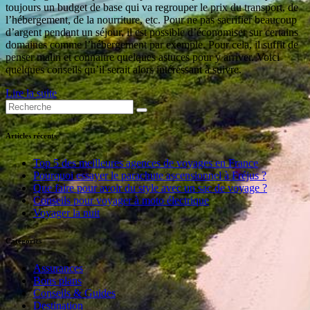
toujours un budget de base qui va regrouper le prix du transport, de
l’hébergement, de la nourriture, etc. Pour ne pas sacrifier beaucoup
d’argent pendant un séjour, il est possible d’économiser sur certains
domaines comme l’hébergement par exemple. Pour cela, il suffit de
penser malin et connaitre quelques astuces pour y arriver. Voici
quelques conseils qu’il serait alors intéressant à suivre.
Lire la suite
Articles récents
Top 5 des meilleures agences de voyages en France
Pourquoi essayer le parachute ascensionnel à Fréjus ?
Que faire pour avoir du style avec un sac de voyage ?
Conseils pour voyager à moto électrique
Voyager la nuit
Catégories
Assurances
Bons plans
Conseils & Guides
Destination