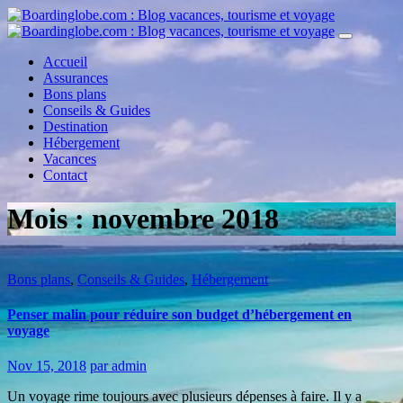
Accueil
Assurances
Bons plans
Conseils & Guides
Destination
Hébergement
Vacances
Contact
Mois :
novembre 2018
Bons plans
,
Conseils & Guides
,
Hébergement
Penser malin pour réduire son budget d’hébergement en
voyage
Nov 15, 2018
par admin
Un voyage rime toujours avec plusieurs dépenses à faire. Il y a