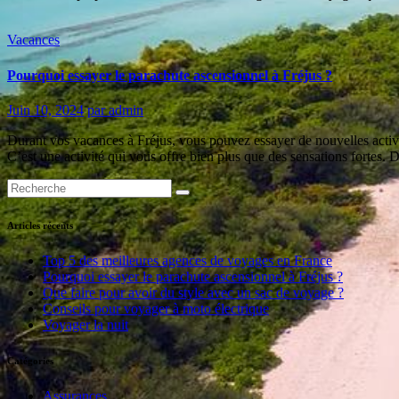
Vacances
Pourquoi essayer le parachute ascensionnel à Fréjus ?
Juin 10, 2024
par admin
Durant vos vacances à Fréjus, vous pouvez essayer de nouvelles activit
C’est une activité qui vous offre bien plus que des sensations fortes.
Articles récents
Top 5 des meilleures agences de voyages en France
Pourquoi essayer le parachute ascensionnel à Fréjus ?
Que faire pour avoir du style avec un sac de voyage ?
Conseils pour voyager à moto électrique
Voyager la nuit
Catégories
Assurances