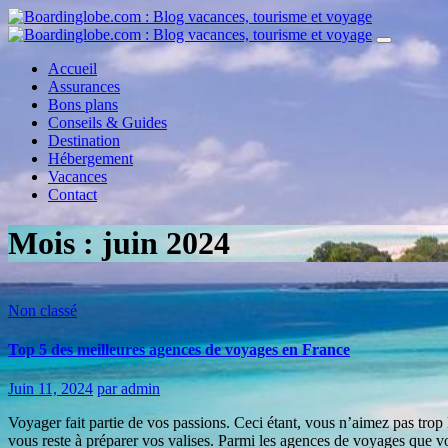
Accueil
Assurances
Bons plans
Conseils & Guides
Destination
Hébergement
Vacances
Contact
Mois :
juin 2024
Non classé
Top 5 des meilleures agences de voyages en France
Juin 11, 2024
par admin
Voyager fait partie de vos passions. Ceci étant, vous n’aimez pas trop l
vous reste à préparer vos valises. Parmi les agences de voyages que v